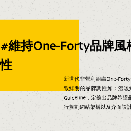
#
維持One-Forty品牌
性
新世代非營利組織One-Fo
致鮮明的品牌調性如：溫暖知
Guideline，定義出品
行規劃網站架構以及介面設