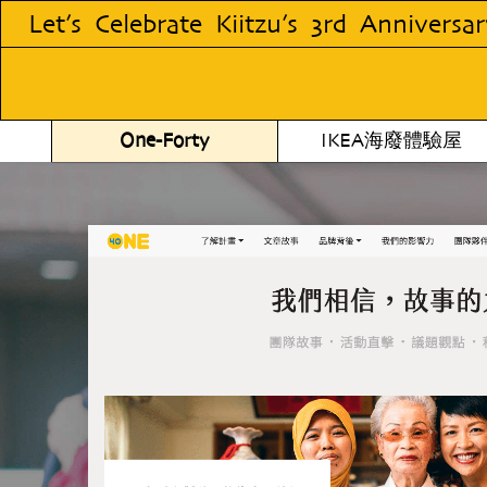
’s 3rd Anniversary Together!
Let’s Cel
One-Forty
IKEA海廢體驗屋