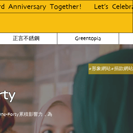
!
Let’s Celebrate Kiitzu’s 3rd Anniver
正言不銹鋼
Greentopia
#
形象網站
#
捐款網站
rty
One-Forty累積影響力，為